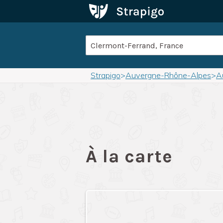
Strapigo
>
Auvergne-Rhône-Alpes
>
A
À la carte