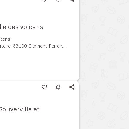
die des volcans
lcans
ire, 63100 Clermont-Ferrand, France
ouverville et