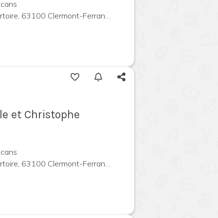
lcans
ire, 63100 Clermont-Ferrand, France
le et Christophe
lcans
ire, 63100 Clermont-Ferrand, France