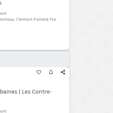
s
mont
echaux, Clermont-Ferrand, France
aines | Les Contre-
mont