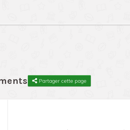
ements
Partager cette page