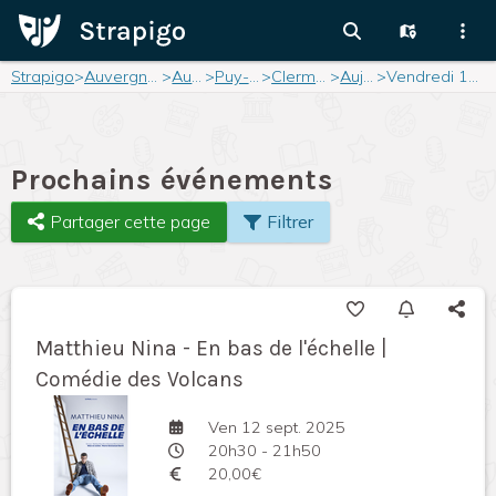
Strapigo
>
Auvergne-Rhône-Alpes
>
Auvergne
>
Puy-de-Dôme
>
Clermont-Ferrand
>
Aujourd'hui
>
Vendredi 12 septembre 2025
Prochains événements
Partager cette page
Filtrer
Matthieu Nina - En bas de l'échelle |
Comédie des Volcans
Ven 12 sept. 2025
20h30 - 21h50
20,00€