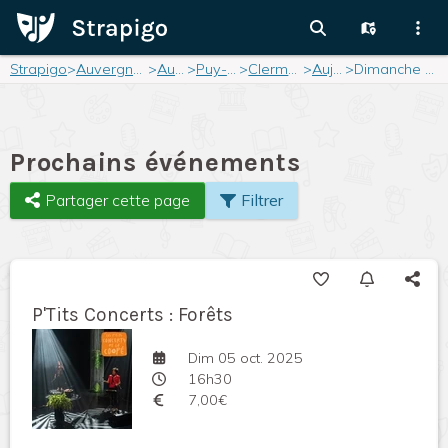
Strapigo
>
Auvergne-Rhône-Alpes
>
Auvergne
>
Puy-de-Dôme
>
Clermont-Ferrand
>
Aujourd'hui
>
Dimanche 05 octobre 2025
Prochains événements
Partager cette page
Filtrer
P'Tits Concerts : Forêts
Dim 05 oct. 2025
16h30
7,00€