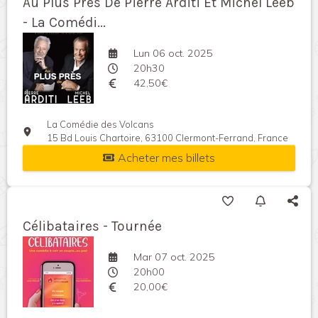
Au Plus Près De Pierre Arditi Et Michel Leeb
- La Comédi...
Lun 06 oct. 2025
20h30
42,50€
La Comédie des Volcans
15 Bd Louis Chartoire, 63100 Clermont-Ferrand, France
Acheter mes billets
Célibataires - Tournée
Mar 07 oct. 2025
20h00
20,00€