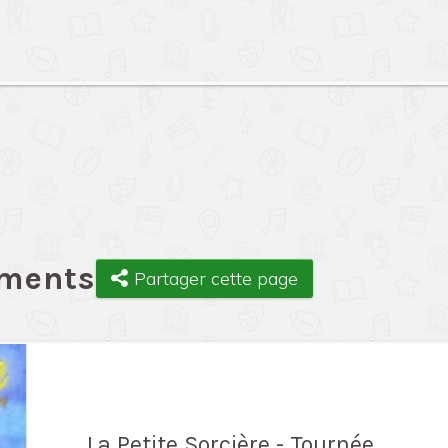
ements
Partager cette page
La Petite Sorcière - Tournée