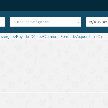
Toutes les catégories
uvergne
>
Puy-de-Dôme
>
Clermont-Ferrand
>
Aujourd'hui
>
Diman