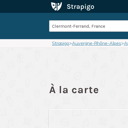
Strapigo
>
Auvergne-Rhône-Alpes
>
A
À la carte