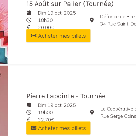
15 Août sur Palier (Tournée)
Dim 19 oct. 2025
Défonce de Rire
18h30
34 Rue Saint-Domin
20,00€
Acheter mes billets
Pierre Lapointe - Tournée
Dim 19 oct. 2025
La Coopérative 
19h00
Rue Serge Gainsbou
32,70€
Acheter mes billets