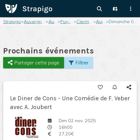
Strapigo
>
Auvergne-Rhône-Alpes
>
Auvergne
>
Puy-de-Dôme
>
Clermont-Ferrand
>
Aujourd'hui
>
Dimanche 02 novembre 2025
Prochains événements
Partager cette page
Filtrer
Le Diner de Cons - Une Comédie de F. Veber
avec A. Joubert
Dim 02 nov. 2025
16h00
27,20€