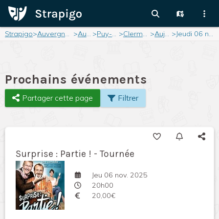
Strapigo
>
Auvergne-Rhône-Alpes
>
Auvergne
>
Puy-de-Dôme
>
Clermont-Ferrand
>
Aujourd'hui
>
Jeudi 06 novembre 2025
Prochains événements
Partager cette page
Filtrer
Surprise : Partie ! - Tournée
Jeu 06 nov. 2025
20h00
20,00€