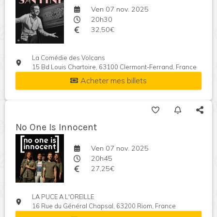
Ven 07 nov. 2025
20h30
32,50€
La Comédie des Volcans
15 Bd Louis Chartoire, 63100 Clermont-Ferrand, France
Acheter mes billets
No One Is Innocent
Ven 07 nov. 2025
20h45
27,25€
LA PUCE A L'OREILLE
16 Rue du Général Chapsal, 63200 Riom, France