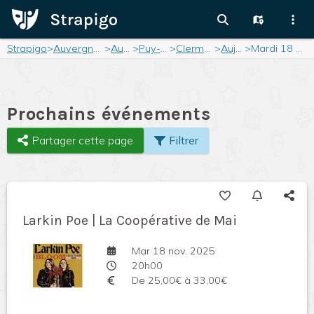
Strapigo
>
Auvergne-Rhône-Alpes
>
Auvergne
>
Puy-de-Dôme
>
Clermont-Ferrand
>
Aujourd'hui
>
Mardi 18 novembre 2025
Prochains événements
Partager cette page
Filtrer
Larkin Poe | La Coopérative de Mai
Mar 18 nov. 2025
20h00
De 25,00€ à 33,00€