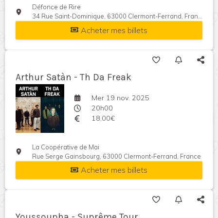
Défonce de Rire
34 Rue Saint-Dominique, 63000 Clermont-Ferrand, France
Acheter mes billets
Arthur Satàn - Th Da Freak
Mer 19 nov. 2025
20h00
18,00€
La Coopérative de Mai
Rue Serge Gainsbourg, 63000 Clermont-Ferrand, France
Acheter mes billets
Youssoupha - Suprême Tour