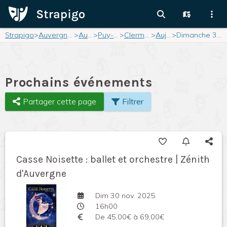
Strapigo
>
Auvergne-Rhône-Alpes
>
Auvergne
>
Puy-de-Dôme
>
Clermont-Ferrand
>
Aujourd'hui
>
Dimanche 30 novembre 2025
Prochains événements
Partager cette page
Filtrer
Casse Noisette : ballet et orchestre | Zénith
d'Auvergne
Dim 30 nov. 2025
16h00
De 45,00€ à 69,00€