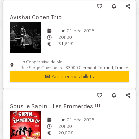
Avishai Cohen Trio
Lun 01 déc. 2025
20h00
31,61€
La Coopérative de Mai
Rue Serge Gainsbourg, 63000 Clermont-Ferrand, France
Acheter mes billets
Sous le Sapin... Les Emmerdes !!!
Lun 01 déc. 2025
20h00
20,00€