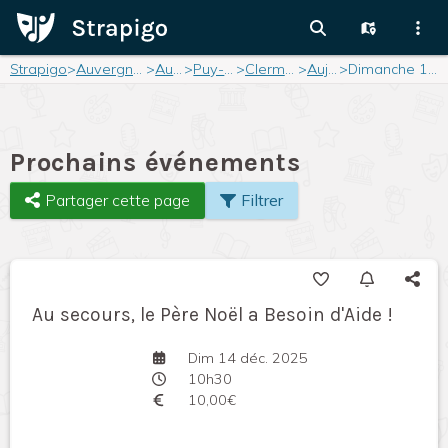
Strapigo
>
Auvergne-Rhône-Alpes
>
Auvergne
>
Puy-de-Dôme
>
Clermont-Ferrand
>
Aujourd'hui
>
Dimanche 14 décembre 2025
Prochains événements
Partager cette page
Filtrer
Au secours, le Père Noël a Besoin d'Aide !
Dim 14 déc. 2025
10h30
10,00€