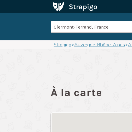
Strapigo
>
Auvergne-Rhône-Alpes
>
A
À la carte