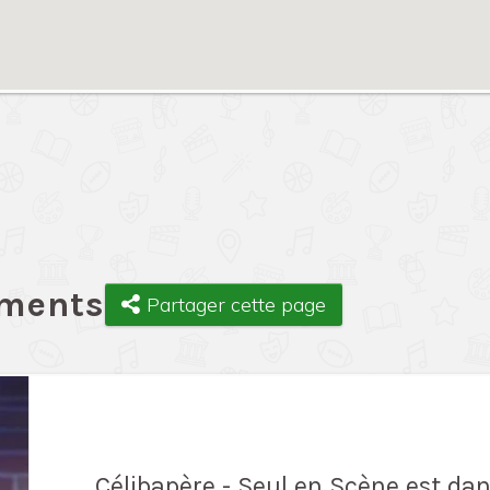
ements
Partager cette page
Célibapère - Seul en Scène est dan