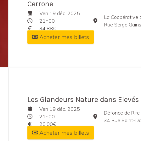
Cerrone
Ven 19 déc. 2025
La Coopérative 
21h00
Rue Serge Gainsbou
34,88€
Acheter mes billets
Les Glandeurs Nature dans Elevés e
Ven 19 déc. 2025
Défonce de Rire
21h00
34 Rue Saint-Domin
20,00€
Acheter mes billets