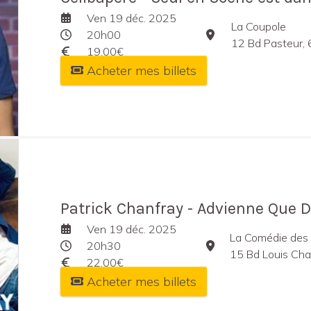
Ven 19 déc. 2025
La Coupole
20h00
12 Bd Pasteur,
19,00€
Acheter mes billets
Patrick Chanfray - Advienne Que 
Ven 19 déc. 2025
La Comédie des
20h30
15 Bd Louis Charto
22,00€
Acheter mes billets