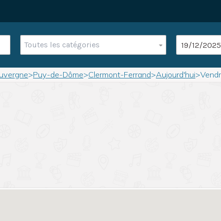
Toutes les catégories
uvergne
>
Puy-de-Dôme
>
Clermont-Ferrand
>
Aujourd'hui
>
Vendr