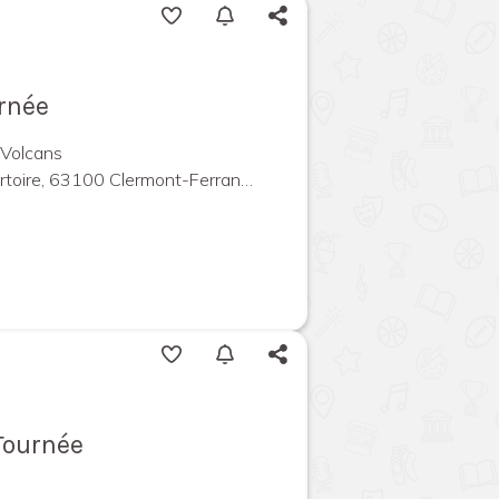
urnée
 Volcans
ire, 63100 Clermont-Ferrand, France
 Tournée