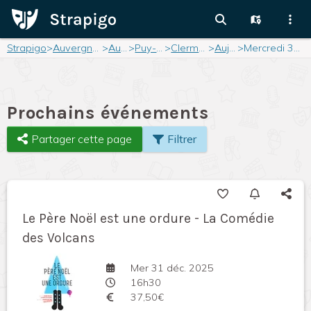
Strapigo
>
Auvergne-Rhône-Alpes
>
Auvergne
>
Puy-de-Dôme
>
Clermont-Ferrand
>
Aujourd'hui
>
Mercredi 31 décembre 2025
Prochains événements
Partager cette page
Filtrer
Le Père Noël est une ordure - La Comédie
des Volcans
Mer 31 déc. 2025
16h30
37,50€