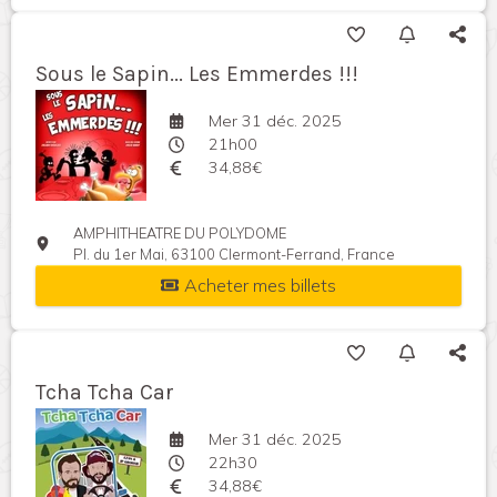
Sous le Sapin... Les Emmerdes !!!
Mer 31 déc. 2025
21h00
34,88€
AMPHITHEATRE DU POLYDOME
Pl. du 1er Mai, 63100 Clermont-Ferrand, France
Acheter mes billets
Tcha Tcha Car
Mer 31 déc. 2025
22h30
34,88€