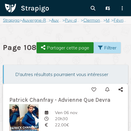
Strapigo
>
Auvergne-Rhône-Alpes
>
Auvergne
>
Puy-de-Dôme
>
Clermont-Ferrand
>
Mois
>
Février 2025
Page 108
Partager cette page
Filtrer
D'autres résultats pourraient vous intéresser
Patrick Chanfray - Advienne Que Devra
Ven 06 nov.
20h30
22,00€