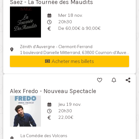
Saez - La Tournée des Maudits
Mer 18 nov.
20h30
De 60,00€ à 90,00€
Zénith d'Auvergne - Clermont-Ferrand
1 boulevard Danielle Mitterrand, 63800 Cournon-d'Auvergne, France
Acheter mes billets
Alex Fredo - Nouveau Spectacle
Jeu 19 nov.
20h30
22,00€
La Comédie des Volcans