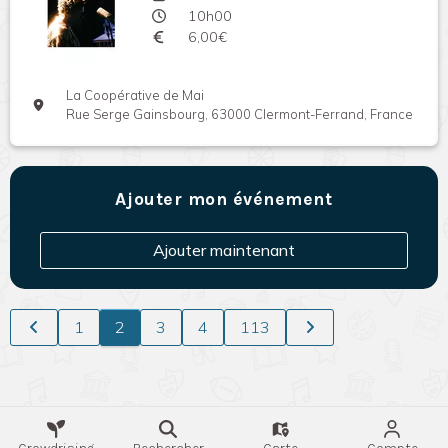
10h00
6,00€
La Coopérative de Mai
Rue Serge Gainsbourg, 63000 Clermont-Ferrand, France
Ajouter mon événement
Ajouter maintenant
1
2
3
4
113