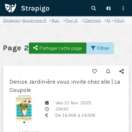
Strapigo
>
Auvergne-Rhône-Alpes
>
Auvergne
>
Puy-de-Dôme
>
Clermont-Ferrand
>
Mois
>
Février 2025
Page 2
Partager cette page
Filtrer
Denise Jardinière vous invite chez elle | La
Coupole
Ven 21 févr. 2025
20h30
De 16,00€ à 24,00€