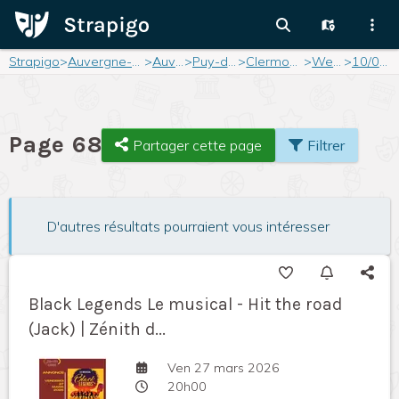
Strapigo
>
Auvergne-Rhône-Alpes
>
Auvergne
>
Puy-de-Dôme
>
Clermont-Ferrand
>
Weekend
>
10/05/2025
Page 68
Partager cette page
Filtrer
D'autres résultats pourraient vous intéresser
Black Legends Le musical - Hit the road
(Jack) | Zénith d...
Ven 27 mars 2026
20h00