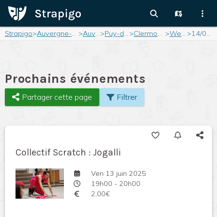
Strapigo
>
Auvergne-Rhône-Alpes
>
Auvergne
>
Puy-de-Dôme
>
Clermont-Ferrand
>
Weekend
>
14/06/2025
Prochains événements
Partager cette page
Filtrer
Collectif Scratch : Jogalli
Ven 13 juin 2025
19h00 - 20h00
2,00€