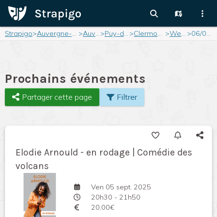
Strapigo
>
Auvergne-Rhône-Alpes
>
Auvergne
>
Puy-de-Dôme
>
Clermont-Ferrand
>
Weekend
>
06/09/2025
Prochains événements
Partager cette page
Filtrer
Elodie Arnould - en rodage | Comédie des
volcans
Ven 05 sept. 2025
20h30 - 21h50
20,00€