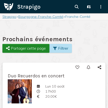
Strapigo
>
Bourgogne-Franche-Comté
>
Franche-Comté
Prochains événements
Partager cette page
Filtrer
Duo Recuerdos en concert
Lun 10 août
17h00
20,00€