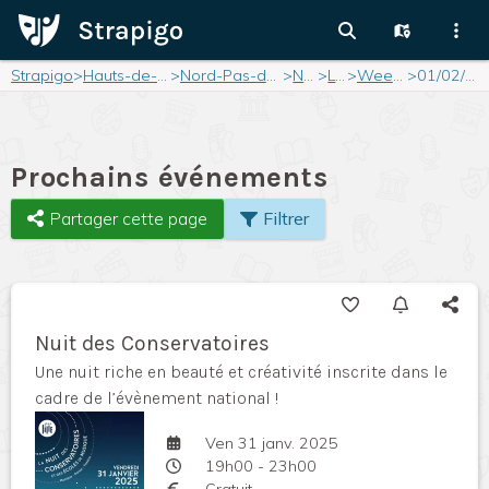
Strapigo
>
Hauts-de-France
>
Nord-Pas-de-Calais
>
Nord
>
Lille
>
Weekend
>
01/02/2025
Prochains événements
Partager cette page
Filtrer
Nuit des Conservatoires
Une nuit riche en beauté et créativité inscrite dans le
cadre de l’évènement national !
Ven 31 janv. 2025
19h00 - 23h00
Gratuit