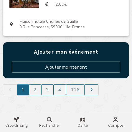
2,00€
Maison natale Charles de Gaulle
9 Rue Princesse, 59000 Lille, France
Ajouter mon événement
Ajouter maintenant
1
2
3
4
116
Crowdrising
Rechercher
Carte
Compte