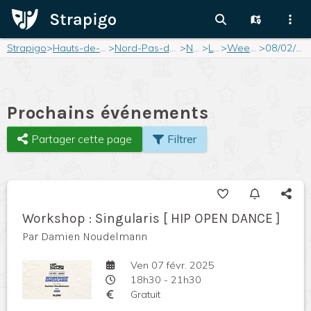
Strapigo
>
Hauts-de-France
>
Nord-Pas-de-Calais
>
Nord
>
Lille
>
Weekend
>
08/02/2025
Prochains événements
Partager cette page
Filtrer
Workshop : Singularis [ HIP OPEN DANCE ]
Par Damien Noudelmann
Ven 07 févr. 2025
18h30 - 21h30
Gratuit