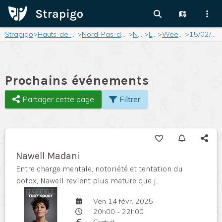
Strapigo
>
Hauts-de-France
>
Nord-Pas-de-Calais
>
Nord
>
Lille
>
Weekend
>
15/02/2025
Prochains événements
Partager cette page
Filtrer
Nawell Madani
Entre charge mentale, notoriété et tentation du
botox, Nawell revient plus mature que j...
Ven 14 févr. 2025
20h00 - 22h00
Gratuit