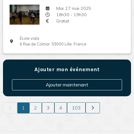
Mar 27 mai 2025
18h30 - 19h30
Gratuit
École viala
6 Rue de Colmar, 59000 Lille, France
Ajouter mon événement
Ajouter maintenant
1
2
3
4
103