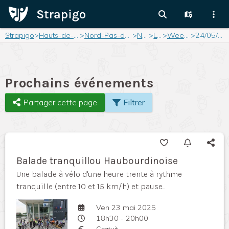
Strapigo
>
Hauts-de-France
>
Nord-Pas-de-Calais
>
Nord
>
Lille
>
Weekend
>
24/05/2025
Prochains événements
Partager cette page
Filtrer
Balade tranquillou Haubourdinoise
Une balade à vélo d'une heure trente à rythme
tranquille (entre 10 et 15 km/h) et pause...
Ven 23 mai 2025
18h30 - 20h00
Gratuit