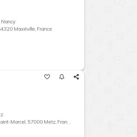
d Nancy
54320 Maxéville, France
tz
aint-Marcel, 57000 Metz, France