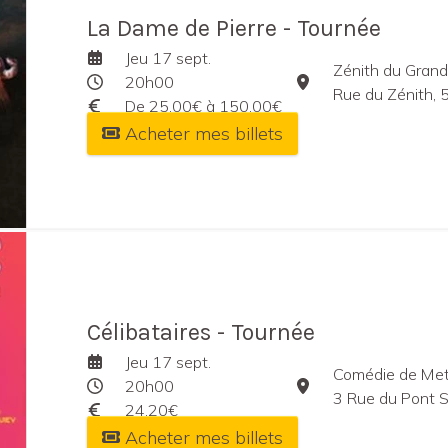
La Dame de Pierre - Tournée
Jeu 17 sept.
Zénith du Gran
20h00
Rue du Zénith, 
De 25,00€ à 150,00€
Acheter mes billets
Célibataires - Tournée
Jeu 17 sept.
Comédie de Me
20h00
3 Rue du Pont S
24,20€
Acheter mes billets