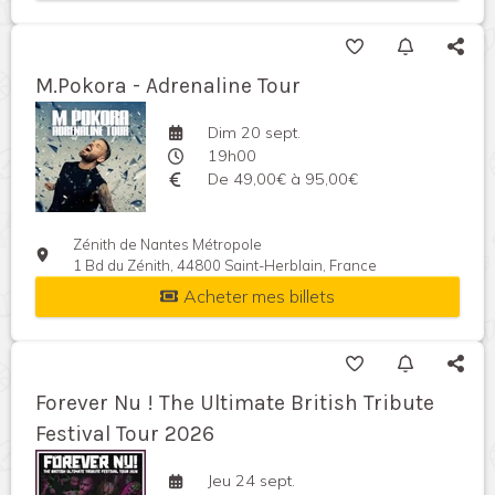
M.Pokora - Adrenaline Tour
Dim 20 sept.
19h00
De 49,00€ à 95,00€
Zénith de Nantes Métropole
1 Bd du Zénith, 44800 Saint-Herblain, France
Acheter mes billets
Forever Nu ! The Ultimate British Tribute
Festival Tour 2026
Jeu 24 sept.