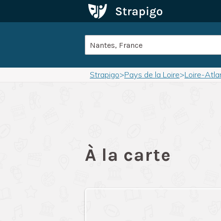
Strapigo
>
Pays de la Loire
>
Loire-Atla
À la carte