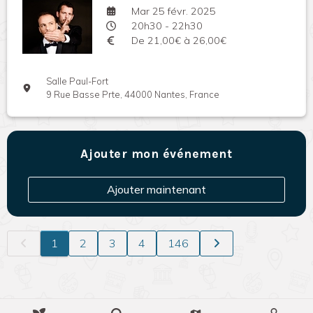
Mar 25 févr. 2025
20h30 - 22h30
De 21,00€ à 26,00€
Salle Paul-Fort
9 Rue Basse Prte, 44000 Nantes, France
Ajouter mon événement
Ajouter maintenant
1
2
3
4
146