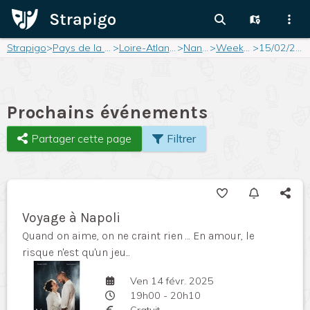
Strapigo
>
Pays de la Loire
>
Loire-Atlantique
>
Nantes
>
Weekend
>
15/02/2025
Prochains événements
Partager cette page
Filtrer
Voyage à Napoli
Quand on aime, on ne craint rien … En amour, le
risque n'est qu'un jeu...
Ven 14 févr. 2025
19h00 - 20h10
Gratuit