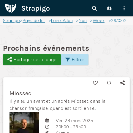
Strapigo
>
Pays de la Loire
>
Loire-Atlantique
>
Nantes
>
Weekend
>
29/03/2025
Prochains événements
Partager cette page
Filtrer
Miossec
Il y a eu un avant et un après Miossec dans la
chanson française, quand est sorti en 19...
Ven 28 mars 2025
20h00 - 23h00
Gratuit