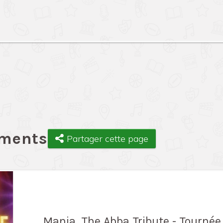
ements
Partager cette page
Mania, The Abba Tribute - Tournée