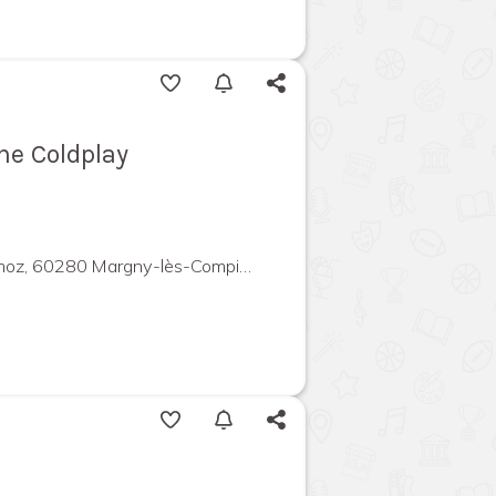
The Coldplay
 60280 Margny-lès-Compiègne, France