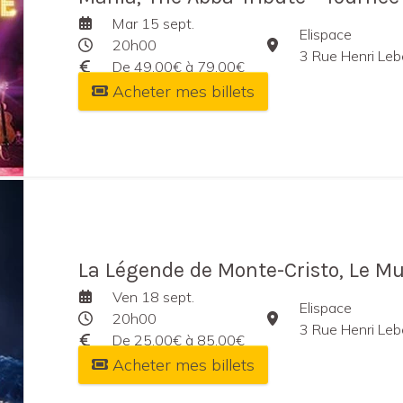
Mar 15 sept.
Elispace
20h00
3 Rue Henri Le
De 49,00€ à 79,00€
Acheter mes billets
La Légende de Monte-Cristo, Le Mu
Ven 18 sept.
Elispace
20h00
3 Rue Henri Le
De 25,00€ à 85,00€
Acheter mes billets