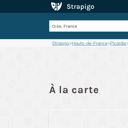
Strapigo
>
Hauts-de-France
>
Picardie
À la carte