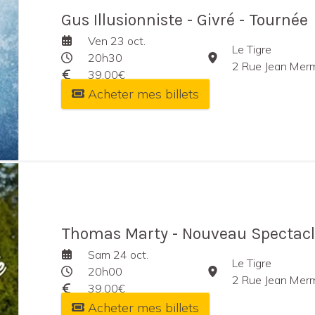
Gus Illusionniste - Givré - Tournée
Ven 23 oct.
Le Tigre
20h30
2 Rue Jean Mermoz,
39,00€
Acheter mes billets
Thomas Marty - Nouveau Spectacl
Sam 24 oct.
Le Tigre
20h00
2 Rue Jean Mermoz,
39,00€
Acheter mes billets