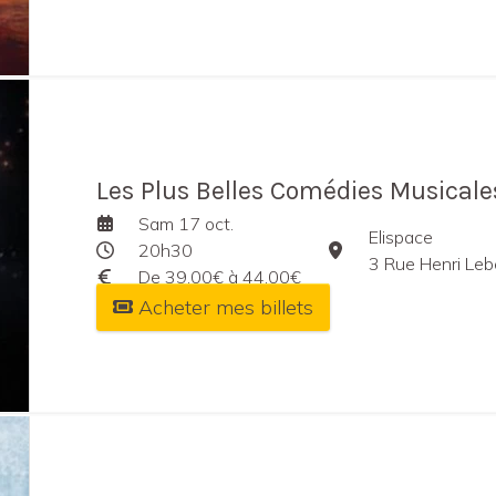
Les Plus Belles Comédies Musicale
Sam 17 oct.
Elispace
20h30
3 Rue Henri Le
De 39,00€ à 44,00€
Acheter mes billets