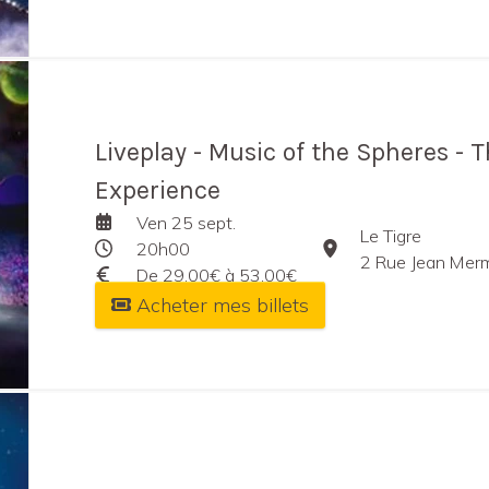
Liveplay - Music of the Spheres - 
Experience
Ven 25 sept.
Le Tigre
20h00
2 Rue Jean Mermoz,
De 29,00€ à 53,00€
Acheter mes billets