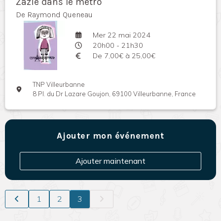
Zazie dans le métro
De Raymond Queneau
Mer 22 mai 2024
20h00 - 21h30
De 7,00€ à 25,00€
TNP Villeurbanne
8 Pl. du Dr Lazare Goujon, 69100 Villeurbanne, France
Ajouter mon événement
Ajouter maintenant
1
2
3