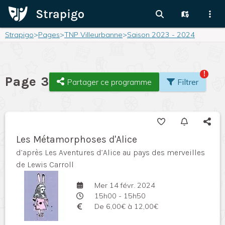
Strapigo
>
Pages
>
TNP Villeurbanne
>
Saison 2023 - 2024
!
Page 3
Partager ce programme
Filtrer
Les Métamorphoses d'Alice
d’après Les Aventures d’Alice au pays des merveilles
de Lewis Carroll
Mer 14 févr. 2024
15h00 - 15h50
De 6,00€ à 12,00€