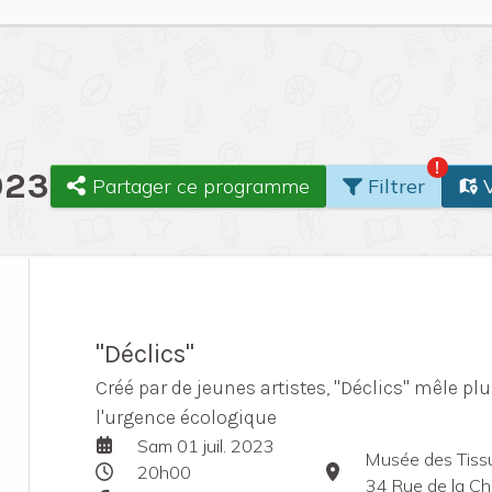
!
023
Partager ce programme
Filtrer
V
"Déclics"
Créé par de jeunes artistes, "Déclics" mêle pl
l'urgence écologique
Sam 01 juil. 2023
Musée des Tiss
20h00
34 Rue de la Ch