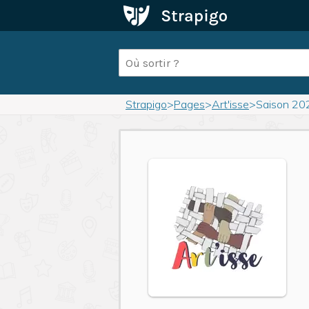
Strapigo
>
Pages
>
Art'isse
>
Saison 20