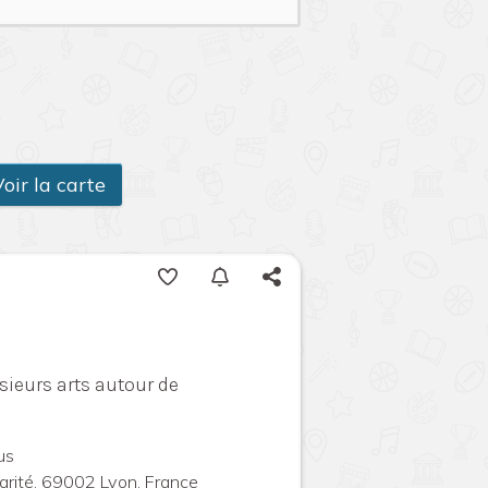
oir la carte
usieurs arts autour de
us
arité, 69002 Lyon, France