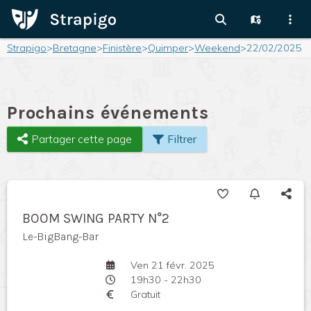
Strapigo
>
Bretagne
>
Finistère
>
Quimper
>
Weekend
>
22/02/2025
Prochains événements
Partager cette page
Filtrer
BOOM SWING PARTY N°2
Le-BigBang-Bar
Ven 21 févr. 2025
19h30 - 22h30
Gratuit