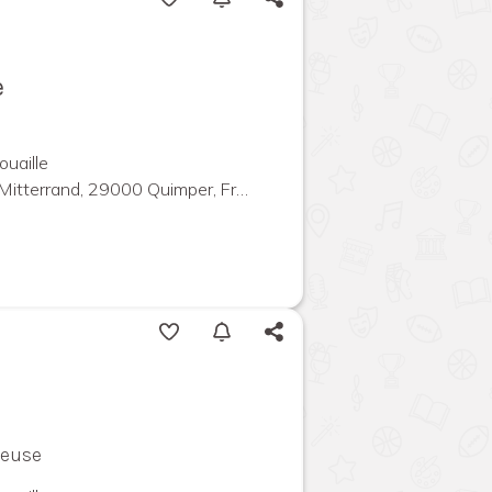
e
ouaille
Mitterrand, 29000 Quimper, France
leuse