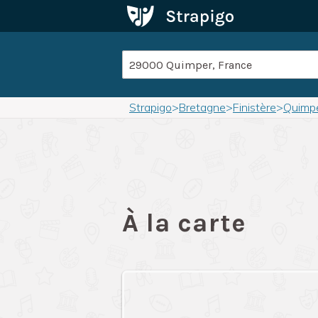
Strapigo
>
Bretagne
>
Finistère
>
Quimp
À la carte