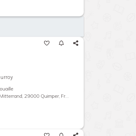
ourroy
ouaille
Mitterrand, 29000 Quimper, France