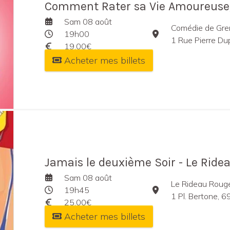
Comment Rater sa Vie Amoureuse
Sam 08 août
Comédie de Gre
19h00
1 Rue Pierre Du
19,00€
Acheter mes billets
Jamais le deuxième Soir - Le Ride
Sam 08 août
Le Rideau Roug
19h45
1 Pl. Bertone, 
25,00€
Acheter mes billets