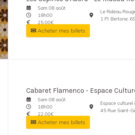
Sam 08 août
Le Rideau Roug
18h00
1 Pl. Bertone, 
25,00€
Acheter mes billets
Cabaret Flamenco - Espace Culture
Sam 08 août
Espace culturel
18h00
45 Rue Saint-G
22,00€
Acheter mes billets