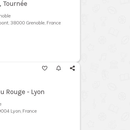
, Tournée
noble
pont, 38000 Grenoble, France
au Rouge - Lyon
e
69004 Lyon, France