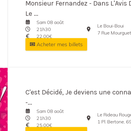
Monsieur Fernandez - Dans L'Avis 
Le ...
Sam 08 août
Le Boui-Boui
21h30
7 Rue Mourguet
22,00€
Acheter mes billets
C'est Décidé, Je deviens une conn
-...
Sam 08 août
Le Rideau Roug
21h30
1 Pl. Bertone, 
25,00€