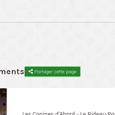
ements
Partager cette page
Les Copines d'Abord - Le Rideau R