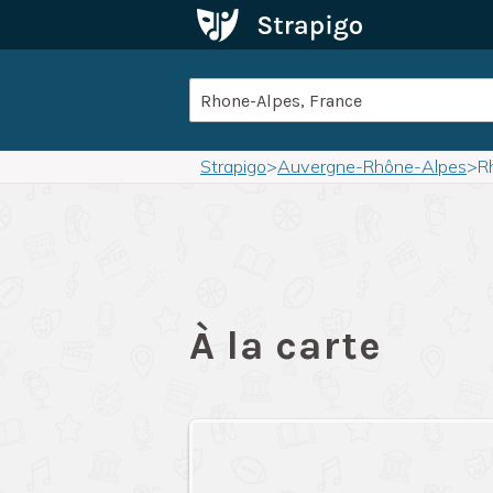
Strapigo
>
Auvergne-Rhône-Alpes
>
R
À la carte