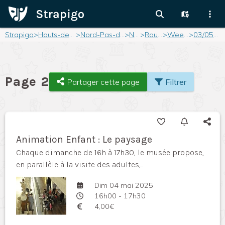
Strapigo
>
Hauts-de-France
>
Nord-Pas-de-Calais
>
Nord
>
Roubaix
>
Weekend
>
03/05/2025
Page 2
Partager cette page
Filtrer
Animation Enfant : Le paysage
Chaque dimanche de 16h à 17h30, le musée propose,
en parallèle à la visite des adultes,...
Dim 04 mai 2025
16h00 - 17h30
4,00€