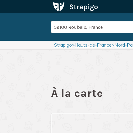
Strapigo
>
Hauts-de-France
>
Nord-Pa
À la carte