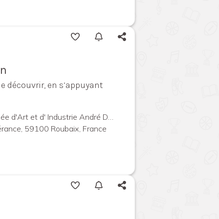
on
de découvrir, en s’appuyant
La Piscine - Musée d'Art et d' Industrie André Diligent
érance, 59100 Roubaix, France