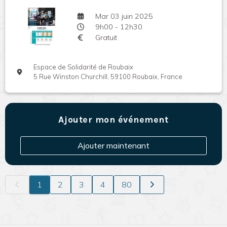
Mar 03 juin 2025
9h00 - 12h30
Gratuit
Espace de Solidarité de Roubaix
5 Rue Winston Churchill, 59100 Roubaix, France
Ajouter mon événement
Ajouter maintenant
1
2
3
4
80