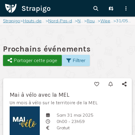
Strapigo
>
Hauts-de-France
>
Nord-Pas-de-Calais
>
Nord
>
Roubaix
>
Weekend
>
31/05/2025
Prochains événements
Partager cette page
Filtrer
Mai à vélo avec la MEL
Un mois à vélo sur le territoire de la MEL
Sam 31 mai 2025
0h00 - 23h59
Gratuit