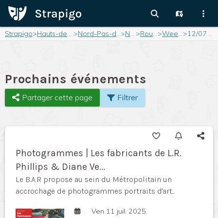
Strapigo
>
Hauts-de-France
>
Nord-Pas-de-Calais
>
Nord
>
Roubaix
>
Weekend
>
12/07/2025
Prochains événements
Partager cette page
Filtrer
Photogrammes | Les fabricants de L.R.
Phillips & Diane Ve...
Le B.A.R propose au sein du Métropolitain un
accrochage de photogrammes portraits d'art...
Ven 11 juil. 2025