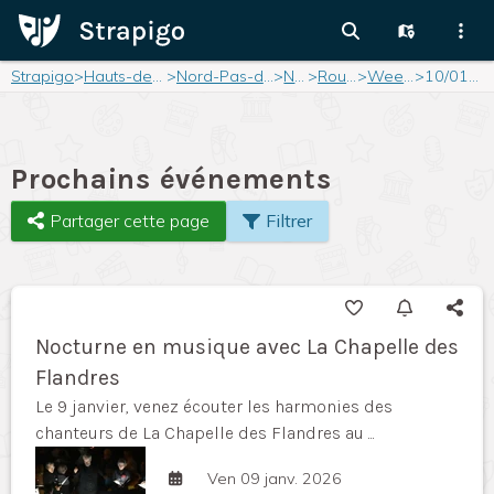
Strapigo
>
Hauts-de-France
>
Nord-Pas-de-Calais
>
Nord
>
Roubaix
>
Weekend
>
10/01/2026
Prochains événements
Partager cette page
Filtrer
Nocturne en musique avec La Chapelle des
Flandres
Le 9 janvier, venez écouter les harmonies des
chanteurs de La Chapelle des Flandres au ...
Ven 09 janv. 2026