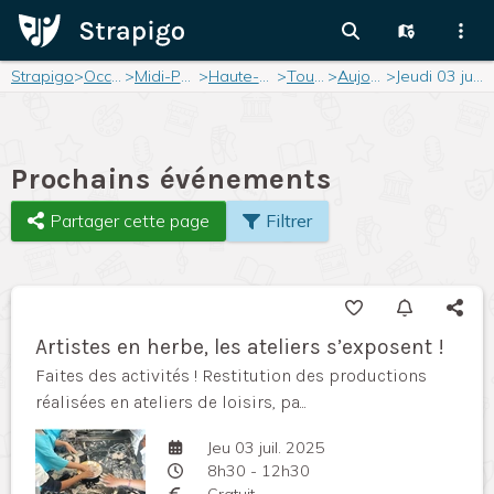
Strapigo
>
Occitanie
>
Midi-Pyrénées
>
Haute-Garonne
>
Toulouse
>
Aujourd'hui
>
Jeudi 03 juillet 2025
Prochains événements
Partager cette page
Filtrer
Artistes en herbe, les ateliers s’exposent !
Faites des activités ! Restitution des productions
réalisées en ateliers de loisirs, pa...
Jeu 03 juil. 2025
8h30 - 12h30
Gratuit