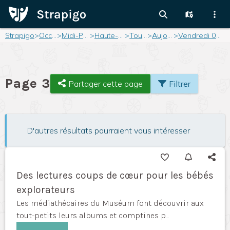
Strapigo
>
Occitanie
>
Midi-Pyrénées
>
Haute-Garonne
>
Toulouse
>
Aujourd'hui
>
Vendredi 04 juillet 2025
Page 3
Partager cette page
Filtrer
D'autres résultats pourraient vous intéresser
Des lectures coups de cœur pour les bébés
explorateurs
Les médiathécaires du Muséum font découvrir aux
tout-petits leurs albums et comptines p...