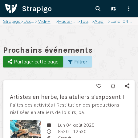
Strapigo
>
Occitanie
>
Midi-Pyrénées
>
Haute-Garonne
>
Toulouse
>
Aujourd'hui
>
Lundi 04 août 2025
Prochains événements
Partager cette page
Filtrer
Artistes en herbe, les ateliers s’exposent !
Faites des activités ! Restitution des productions
réalisées en ateliers de loisirs, pa...
Lun 04 août 2025
8h30 - 12h30
Gratuit