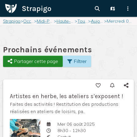
Strapigo
>
Occitanie
>
Midi-Pyrénées
>
Haute-Garonne
>
Toulouse
>
Aujourd'hui
>
Mercredi 06 août 2025
Prochains événements
Partager cette page
Filtrer
Artistes en herbe, les ateliers s’exposent !
Faites des activités ! Restitution des productions
réalisées en ateliers de loisirs, pa...
Mer 06 août 2025
8h30 - 12h30
Gratuit