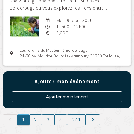
Une visite guidée des Jardins du Muséum à
Borderouge où vous explorez les liens entre l...
Mer 06 août 2025
11h00 - 12h00
3,00€
Les Jardins du Muséum à Borderouge
24-26 Av. Maurice Bourgès-Maunoury, 31200 Toulouse, France
Ajouter mon événement
Ajouter maintenant
1
2
3
4
241