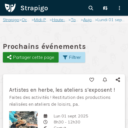
Strapigo
>
Occitanie
>
Midi-Pyrénées
>
Haute-Garonne
>
Toulouse
>
Aujourd'hui
>
Lundi 01 septembre 2025
Prochains événements
Partager cette page
Filtrer
Artistes en herbe, les ateliers s’exposent !
Faites des activités ! Restitution des productions
réalisées en ateliers de loisirs, pa...
Lun 01 sept. 2025
8h30 - 12h30
Gratuit