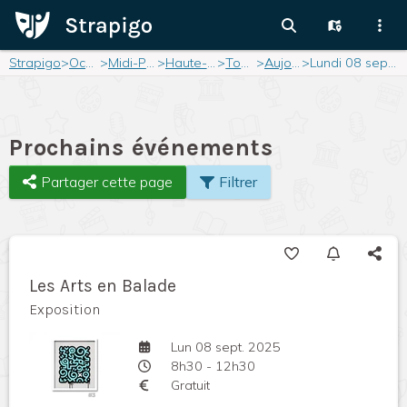
Strapigo
>
Occitanie
>
Midi-Pyrénées
>
Haute-Garonne
>
Toulouse
>
Aujourd'hui
>
Lundi 08 septembre 2025
Prochains événements
Partager cette page
Filtrer
Les Arts en Balade
Exposition
Lun 08 sept. 2025
8h30 - 12h30
Gratuit