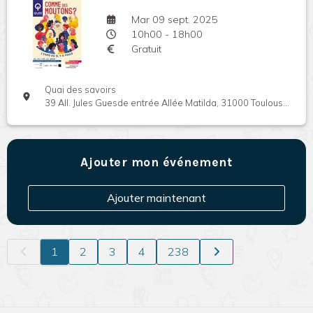
Mar 09 sept. 2025
10h00 - 18h00
Gratuit
Quai des savoirs
39 All. Jules Guesde entrée Allée Matilda, 31000 Toulouse, France
Ajouter mon événement
Ajouter maintenant
1
2
3
4
238