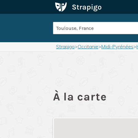
Strapigo
>
Occitanie
>
Midi-Pyrénées
>
À la carte