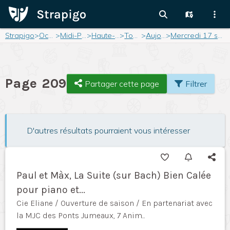
Strapigo
>
Occitanie
>
Midi-Pyrénées
>
Haute-Garonne
>
Toulouse
>
Aujourd'hui
>
Mercredi 17 septembre 2025
Page 209
Partager cette page
Filtrer
D'autres résultats pourraient vous intéresser
Paul et Màx, La Suite (sur Bach) Bien Calée
pour piano et...
Cie Eliane / Ouverture de saison / En partenariat avec
la MJC des Ponts Jumeaux, 7 Anim...