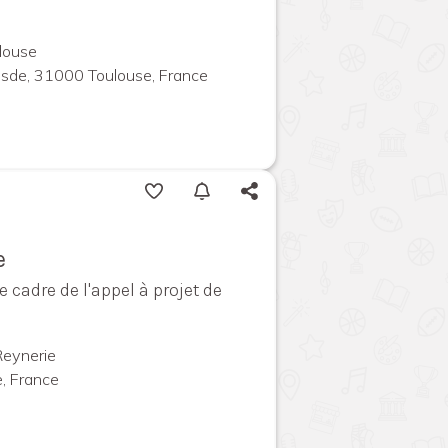
louse
uesde, 31000 Toulouse, France
e
e cadre de l'appel à projet de
Reynerie
, France