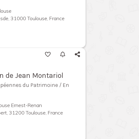
louse
uesde, 31000 Toulouse, France
an de Jean Montariol
opéennes du Patrimoine / En
louse Ernest-Renan
ert, 31200 Toulouse, France