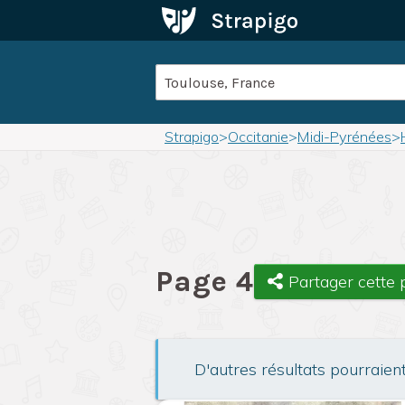
Strapigo
>
Occitanie
>
Midi-Pyrénées
>
Page 4
Partager cette
D'autres résultats pourraien