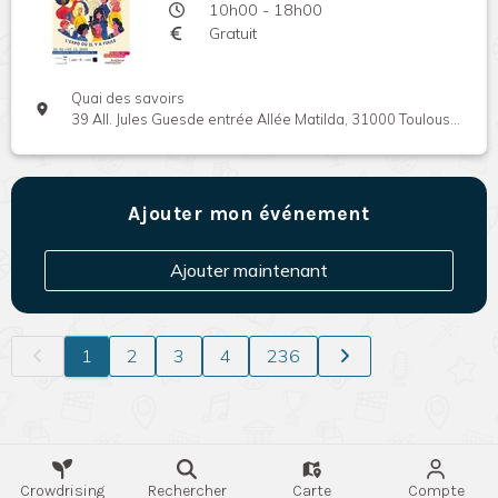
10h00 - 18h00
Gratuit
Quai des savoirs
39 All. Jules Guesde entrée Allée Matilda, 31000 Toulouse, France
Ajouter mon événement
Ajouter maintenant
1
2
3
4
236
Crowdrising
Rechercher
Carte
Compte