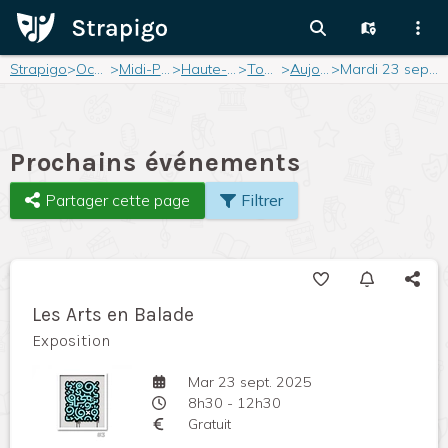
Strapigo
>
Occitanie
>
Midi-Pyrénées
>
Haute-Garonne
>
Toulouse
>
Aujourd'hui
>
Mardi 23 septembre 2025
Prochains événements
Partager cette page
Filtrer
Les Arts en Balade
Exposition
Mar 23 sept. 2025
8h30 - 12h30
Gratuit