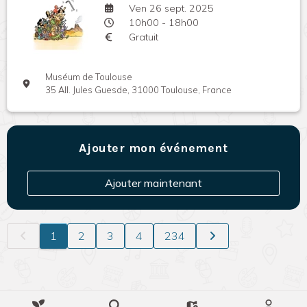
Ven 26 sept. 2025
10h00 - 18h00
Gratuit
Muséum de Toulouse
35 All. Jules Guesde, 31000 Toulouse, France
Ajouter mon événement
Ajouter maintenant
1
2
3
4
234