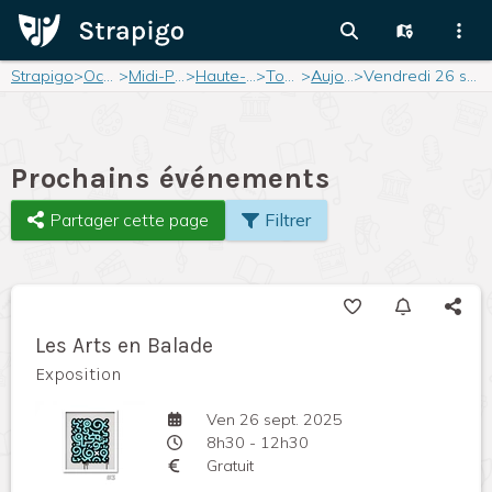
Strapigo
>
Occitanie
>
Midi-Pyrénées
>
Haute-Garonne
>
Toulouse
>
Aujourd'hui
>
Vendredi 26 septembre 2025
Prochains événements
Partager cette page
Filtrer
Les Arts en Balade
Exposition
Ven 26 sept. 2025
8h30 - 12h30
Gratuit