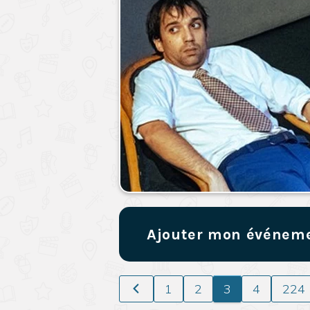
Ajouter mon événem
1
2
3
4
224