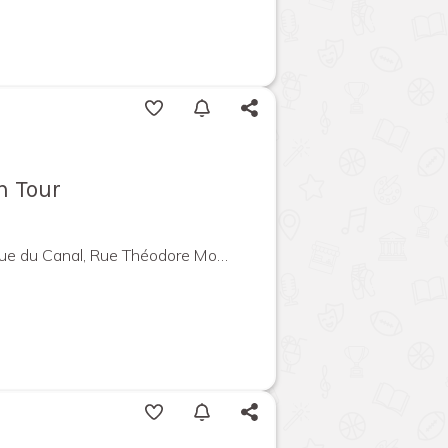
n Tour
ue Théodore Monod, 31520 Ramonville-Saint-Agne, France