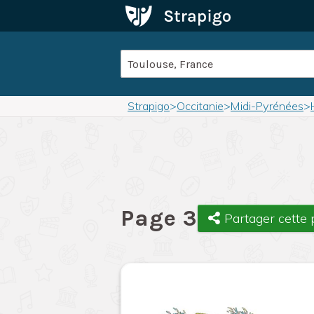
Strapigo
>
Occitanie
>
Midi-Pyrénées
>
Page 3
Partager cette