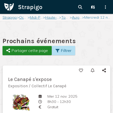
Strapigo
>
Occitanie
>
Midi-Pyrénées
>
Haute-Garonne
>
Toulouse
>
Aujourd'hui
>
Mercredi 12 novembre 2025
Prochains événements
Partager cette page
Filtrer
Le Canapé s'expose
Exposition / Collectif Le Canapé
Mer 12 nov. 2025
8h30 - 12h30
Gratuit